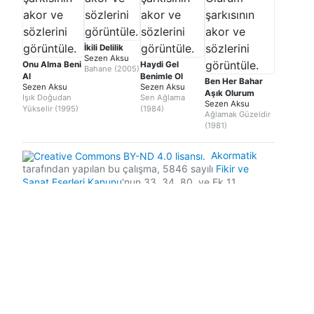
İkili Delilik
Sezen Aksu
Onu Alma Beni
Haydi Gel
Bahane (2005)
Al
Benimle Ol
Ben Her Bahar
Sezen Aksu
Sezen Aksu
Aşık Olurum
Işık Doğudan
Sen Ağlama
Sezen Aksu
Yükselir (1995)
(1984)
Ağlamak Güzeldir
(1981)
Akormatik
tarafından yapılan bu çalışma, 5846 sayılı
Fikir ve
Sanat Eserleri Kanunu
'nun 33, 34, 80, ve Ek 11
maddelerine binaen müzik eğitimi amacıyla
yayımlanmaktadır. Sitemizdeki reklamlar, sadece
sunucu giderlerini karşılamak içindir ve kâr amacı
gütmemektedir. Şarkılara eşlik etmek için sunulan ses
dosyaları düşük bit hızında olup, indirilmeye izin
verilmez. Tüm telif hakları değerli eser sahiplerine aittir.
Eğer yayımlanmış olan içeriğin telif haklarını ihlal ettiğini
düşünüyorsanız, lütfen
destek@akormatik.com
adresinden bizimle iletişime geçiniz. Akormatik logosu