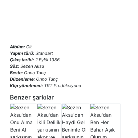
 Ve o 
ben olayım unutma,
beni unutma
Albüm:
Git
Yapım türü:
Standart
Çıkış tarihi:
2 Eylül 1986
Söz:
Sezen Aksu
Beste:
Onno Tunç
Düzenleme:
Onno Tunç
Klip yönetmeni:
TRT Prodüksiyonu
Benzer şarkılar